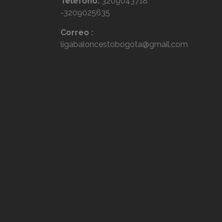
Telefono:
3209043718
-3209025635
Correo :
ligabaloncestobogota@gmail.com