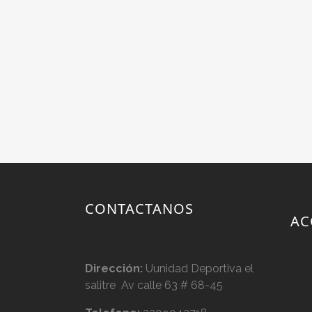
CONTACTANOS
AC
Dirección:
Uunidad Deportiva el
salitre Av calle 63 # 68-45