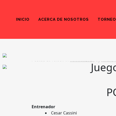
INICIO
ACERCA DE NOSOTROS
TORNEO
27 ENE
JUEGOS NACI
Posted at 10:06h
in
noticias2024
by
Alvaro 
Jueg
P
Entrenador
Cesar Cassini