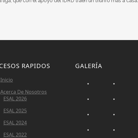
a liga, que con el apoyo del IDRD traen un triunfo más a casa.
CESOS RAPIDOS
GALERÍA
Inicio
Acerca De Nosotros
ESAL 2026
ESAL 2025
ESAL 2024
ESAL 2022