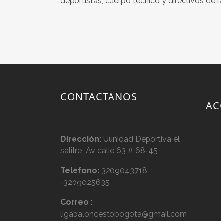
deportistas, cuerpo técnico y directivos de l
CONTACTANOS
AC
Dirección:
Uunidad Deportiva el
salitre Av calle 63 # 68-45
Telefono:
3209043718
-3209025635
Correo :
ligabaloncestobogota@gmail.com