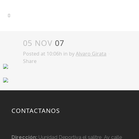
05 NOV
07
Posted at 10:06h
in
by
Alvaro Girata
Share
CONTACTANOS
Dirección:
Uunidad Deportiva el salitre Av calle