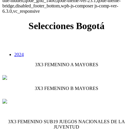
title-hidden,qode_grid_1400,qode-theme-ver-23.1,qode-theme-
bridge,disabled_footer_bottom,wpb-js-composer js-comp-ver-
6.3.0,vc_responsive
Selecciones Bogotá
2024
3X3 FEMENINO A MAYORES
3X3 FEMENINO B MAYORES
3X3 FEMENINO SUB19 JUEGOS NACIONALES DE LA
JUVENTUD