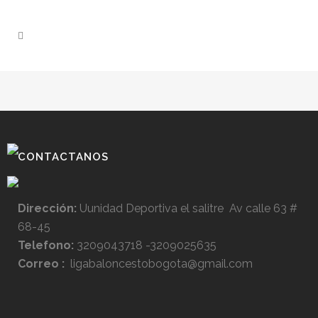
CONTACTANOS
Dirección:
Uunidad Deportiva el salitre Av calle 63 #
68-45
Telefono:
3209043718 -3209025635
Correo :
ligabaloncestobogota@gmail.com